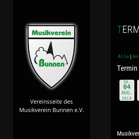
TER
Alle
An
Termin 
SO.
04
AUG.
2019
Vereinsseite des
Musikverein Bunnen e.V.
Musikver