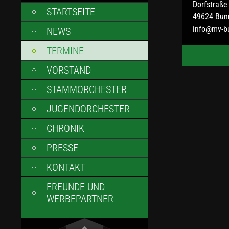
Dorfstraße
SKIP
STARTSEITE
49624 Bun
TO
info@mv-b
NEWS
CONTENT
TERMINE
VORSTAND
STAMMORCHESTER
JUGENDORCHESTER
CHRONIK
PRESSE
KONTAKT
FREUNDE UND
WERBEPARTNER