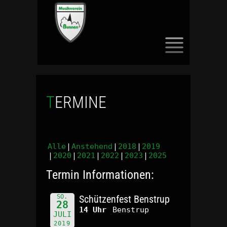
SKIP
TO
CONTENT
TERMINE
Alle
Anstehend
2018
2019
2020
2021
2022
2023
2025
Termin Informationen:
SO.
Schützenfest Benstrup
28
14 Uhr
Benstrup
JULI
2019