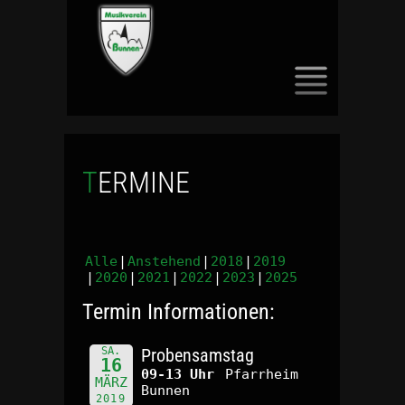
SKIP
TO
CONTENT
TERMINE
Alle
Anstehend
2018
2019
2020
2021
2022
2023
2025
Termin Informationen:
SA.
Probensamstag
16
09-13 Uhr
Pfarrheim
MÄRZ
Bunnen
2019