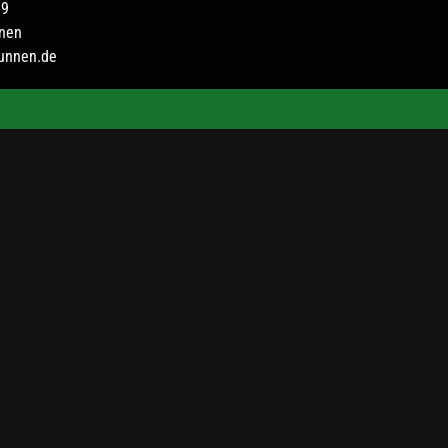
 9
nen
unnen.de