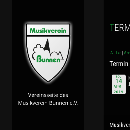
TER
Alle
An
Termin 
SO.
14
APR.
2019
Vereinsseite des
Musikverein Bunnen e.V.
Musikver