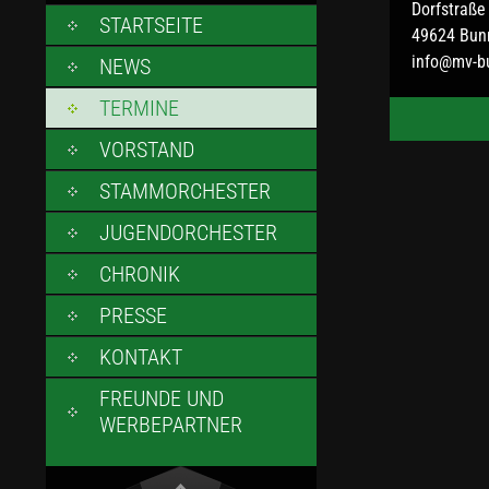
Dorfstraße
SKIP
STARTSEITE
49624 Bun
TO
info@mv-b
NEWS
CONTENT
TERMINE
VORSTAND
STAMMORCHESTER
JUGENDORCHESTER
CHRONIK
PRESSE
KONTAKT
FREUNDE UND
WERBEPARTNER