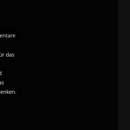
entare
ür das
d
as
nenken.