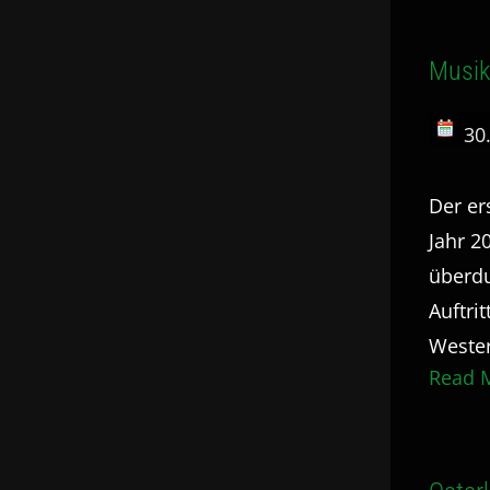
Musik
30
Der er
Jahr 2
überdu
Auftri
Wester
Read M