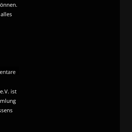
können.
alles
entare
.V. ist
mmlung
ssens