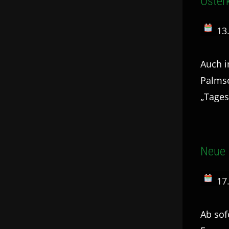
Oster
13
Auch i
Palmso
„Tage
Neue 
17
Ab sof