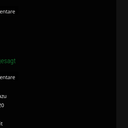
entare
gesagt
entare
azu
20
it